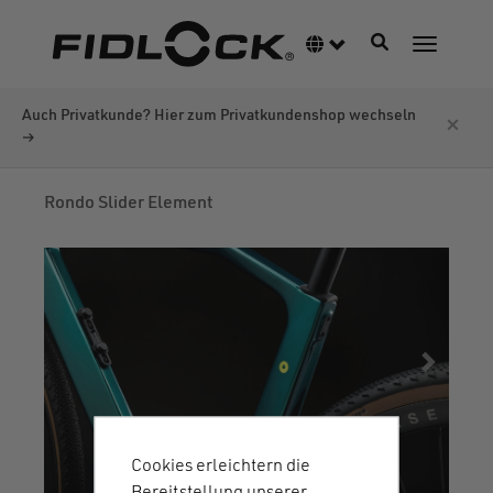
Direkt
zum
Navigation akti
Sprachumschalter
Navigati
Inhalt
Auch Privatkunde? Hier zum Privatkundenshop wechseln
×
→
Rondo Slider Element
Cookies erleichtern die
Bereitstellung unserer