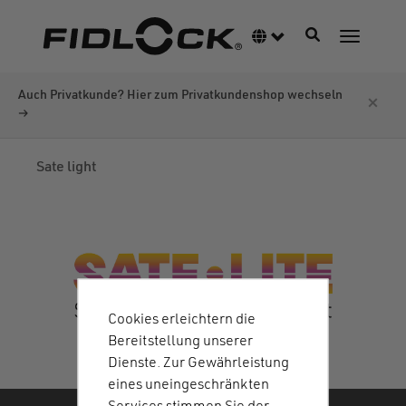
Direkt
zum
Navigation akti
Sprachumschalter
Navigati
Inhalt
Auch Privatkunde? Hier zum Privatkundenshop wechseln
×
→
Sate light
Cookies erleichtern die
Bereitstellung unserer
Dienste. Zur Gewährleistung
eines uneingeschränkten