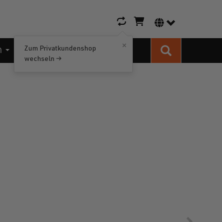
Warenkorb-Icon
Sprachumschalt
×
n
Kontakt
Zum Privatkundenshop
Suche
wechseln →