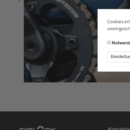
Cookies erl
uneingesch
Notwend
Einstell
Kontakti