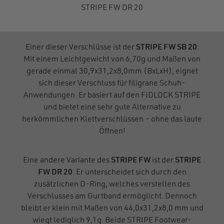
STRIPE FW DR 20
Einer dieser Verschlüsse ist der
STRIPE FW SB 20
:
Mit einem Leichtgewicht von 6,70g und Maßen von
gerade einmal 30,9x31,2x8,0mm (BxLxH), eignet
sich dieser Verschluss für filigrane Schuh-
Anwendungen. Er basiert auf den FIDLOCK STRIPE
und bietet eine sehr gute Alternative zu
herkömmlichen Klettverschlüssen – ohne das laute
Öffnen!
Eine andere Variante des
STRIPE FW
ist der
STRIPE
FW DR 20
. Er unterscheidet sich durch den
zusätzlichen D-Ring, welches verstellen des
Verschlusses am Gurtband ermöglicht. Dennoch
bleibt er klein mit Maßen von 44,0x31,2x8,0 mm und
wiegt lediglich 9,1g. Beide STRIPE Footwear-