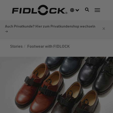
Direkt
zum
Navigation akti
Sprachumschalter
Navigati
Inhalt
Auch Privatkunde? Hier zum Privatkundenshop wechseln
×
→
Stories
Footwear with FIDLOCK