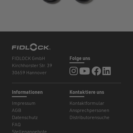
FIDLOCK GmbH
Folge uns
Kirchhorster Str. 39
FIDLOCK auf Instagram
FIDLOCK auf YouTub
FIDLOCK auf F
FIDLOCK a
30659 Hannover
Informationen
Kontaktiere uns
Impressum
Kontaktformular
AGB
Ansprechpersonen
Datenschutz
Distributorensuche
FAQ
Stellenangebote