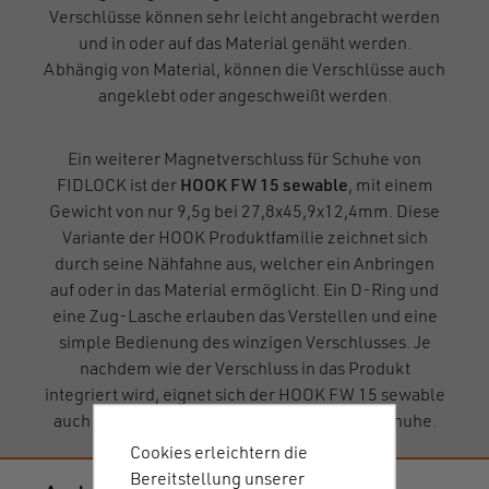
Verschlüsse können sehr leicht angebracht werden
und in oder auf das Material genäht werden.
Abhängig von Material, können die Verschlüsse auch
angeklebt oder angeschweißt werden.
Ein weiterer Magnetverschluss für Schuhe von
FIDLOCK ist der
HOOK FW 15 sewable
, mit einem
Gewicht von nur 9,5g bei 27,8x45,9x12,4mm. Diese
Variante der HOOK Produktfamilie zeichnet sich
durch seine Nähfahne aus, welcher ein Anbringen
auf oder in das Material ermöglicht. Ein D-Ring und
eine Zug-Lasche erlauben das Verstellen und eine
simple Bedienung des winzigen Verschlusses. Je
nachdem wie der Verschluss in das Produkt
integriert wird, eignet sich der HOOK FW 15 sewable
auch für andere Anwendungsbereiche als Schuhe.
Cookies erleichtern die
Bereitstellung unserer