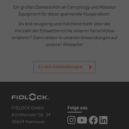
Ein großes Dankeschön an Carryology und Matador
Equipment für diese spannende Kooperation!
Du bist neugierig und möchtest mehr über die
Vielzahl der Einsatzbereiche unserer Verschlüsse
erfahren? Dann stöber in unseren Anwendungen auf
unserer Webseite!
Zu den Anwendungen
FIDLOCK GmbH
Folge uns
Kirchhorster Str. 39
FIDLOCK auf Instagram
FIDLOCK auf YouTub
FIDLOCK auf F
FIDLOCK a
30659 Hannover