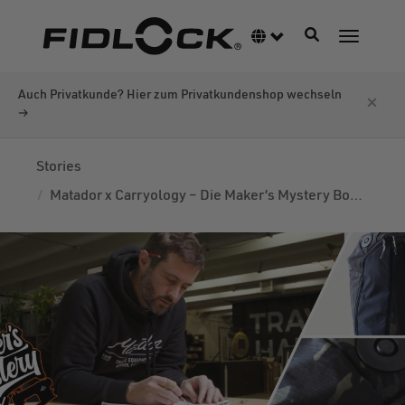
Direkt
zum
Navigation akti
Sprachumschalter
Navigati
Inhalt
Auch Privatkunde? Hier zum Privatkundenshop wechseln
×
→
Stories
Matador x Carryology – Die Maker’s Mystery Box Challenge