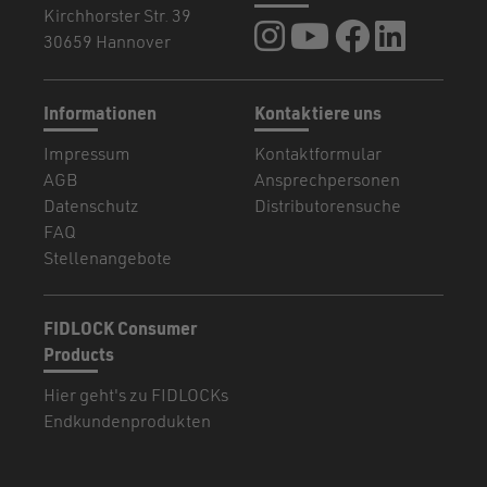
Kirchhorster Str. 39
FIDLOCK auf Instagram
FIDLOCK auf YouTub
FIDLOCK auf F
FIDLOCK a
30659 Hannover
Informationen
Kontaktiere uns
Impressum
Kontaktformular
AGB
Ansprechpersonen
Datenschutz
Distributorensuche
FAQ
Stellenangebote
FIDLOCK Consumer
Products
Hier geht's zu FIDLOCKs
Endkundenprodukten