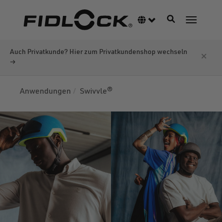
Direkt
zum
Navigation akti
Sprachumschalter
Navigati
Inhalt
Auch Privatkunde? Hier zum Privatkundenshop wechseln
×
→
Anwendungen
Swivvle®