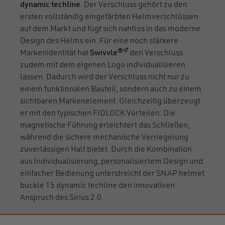
dynamic techline
. Der Verschluss gehört zu den
ersten vollständig eingefärbten Helmverschlüssen
auf dem Markt und fügt sich nahtlos in das moderne
Design des Helms ein. Für eine noch stärkere
(öffnet in einem neuen Fenst
Markenidentität hat
Swivvle®
den Verschluss
zudem mit dem eigenen Logo individualisieren
lassen. Dadurch wird der Verschluss nicht nur zu
einem funktionalen Bauteil, sondern auch zu einem
sichtbaren Markenelement. Gleichzeitig überzeugt
er mit den typischen FIDLOCK Vorteilen: Die
magnetische Führung erleichtert das Schließen,
während die sichere mechanische Verriegelung
zuverlässigen Halt bietet. Durch die Kombination
aus Individualisierung, personalisiertem Design und
einfacher Bedienung unterstreicht der SNAP helmet
buckle 15 dynamic techline den innovativen
Anspruch des Sirius 2.0.