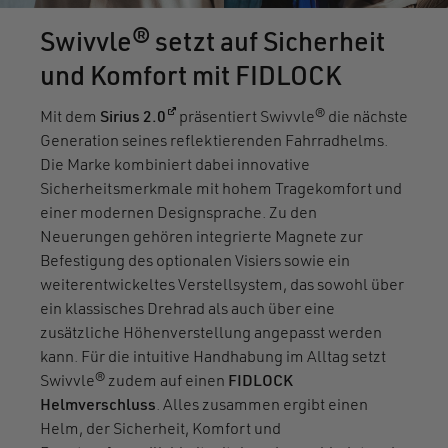
Swivvle® setzt auf Sicherheit
und Komfort mit FIDLOCK
(öffnet in einem neuen Fenster)
Mit dem
Sirius 2.0
präsentiert Swivvle® die nächste
Generation seines reflektierenden Fahrradhelms.
Die Marke kombiniert dabei innovative
Sicherheitsmerkmale mit hohem Tragekomfort und
einer modernen Designsprache. Zu den
Neuerungen gehören integrierte Magnete zur
Befestigung des optionalen Visiers sowie ein
weiterentwickeltes Verstellsystem, das sowohl über
ein klassisches Drehrad als auch über eine
zusätzliche Höhenverstellung angepasst werden
kann. Für die intuitive Handhabung im Alltag setzt
Swivvle® zudem auf einen
FIDLOCK
Helmverschluss
. Alles zusammen ergibt einen
Helm, der Sicherheit, Komfort und