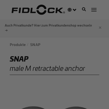
Direkt
zum
Navigation akti
Sprachumschalter
Navigati
Inhalt
Produkte
SNAP
SNAP
male M retractable anchor