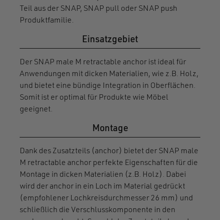
Einsatzgebiet
Der SNAP male M retractable anchor ist ideal für
Anwendungen mit dicken Materialien, wie z.B. Holz,
und bietet eine bündige Integration in Oberflächen.
Somit ist er optimal für Produkte wie Möbel
geeignet.
Montage
Dank des Zusatzteils (anchor) bietet der SNAP male
M retractable anchor perfekte Eigenschaften für die
Montage in dicken Materialien (z.B. Holz). Dabei
wird der anchor in ein Loch im Material gedrückt
(empfohlener Lochkreisdurchmesser 26 mm) und
schließlich die Verschlusskomponente in den
anchor geschraubt. Sowohl das Zusatzteil als auch
die Verschlusskomponente können bei Bedarf nach
erfolgter Montage wieder entfernt werden.